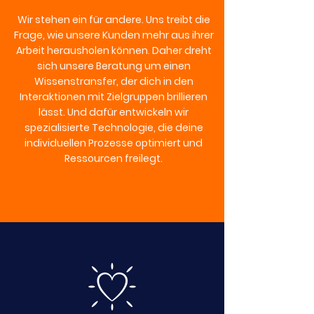
Wir stehen ein für andere. Uns treibt die
Frage, wie unsere Kunden mehr aus ihrer
Arbeit herausholen können. Daher dreht
sich unsere Beratung um einen
Wissenstransfer, der dich in den
Interaktionen mit Zielgruppen brillieren
lässt. Und dafür entwickeln wir
spezialisierte Technologie, die deine
individuellen Prozesse optimiert und
Ressourcen freilegt.