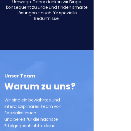
Umwege. Daher denken wir Dinge
konsequent zu Ende und finden smarte
Lösungen - auch für spezielle
Bedürfnisse.
Unser Team
Warum zu uns?
Wir sind ein bewährtes und
interdisziplinäres Team von
Spezialist:innen
und bereit für die nächste
Erfolgsgeschichte: deine.