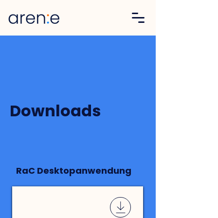
Kennenlernen
Downloads
RaC Desktopanwendung
rac-win-64.zip