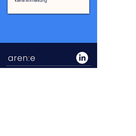
Keine Anmerkung
Arenae Consulting AG
funtrade
Gehe zu funtrade
Freiestrasse 18
funtrade Ticketsystem
CH-8032 Zürich
funtrade Support
+41 44 247 70 00
hallo@arenae.ch